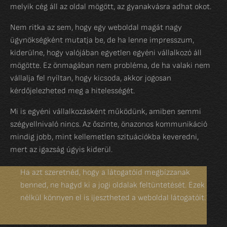
melyik cég áll az oldal mögött, az gyanakvásra adhat okot.
Nem ritka az sem, hogy egy weboldal magát nagy
ügynökségként mutatja be, de ha lenne impresszum,
kiderülne, hogy valójában egyetlen egyéni vállalkozó áll
mögötte. Ez önmagában nem probléma, de ha valaki nem
vállalja fel nyíltan, hogy kicsoda, akkor jogosan
kérdőjelezheted meg a hitelességét.
Mi is egyéni vállalkozásként működünk, amiben semmi
szégyellnivaló nincs. Az őszinte, önazonos kommunikáció
mindig jobb, mint kellemetlen szituációkba keveredni,
mert az igazság úgyis kiderül.
Ha azt szeretnéd, hogy a látogatóid megbízzanak
benned, ne hagyd ki a jogi oldalak feltüntetését. Ezek
nélkül könnyen el is ijesztheted a weboldal látogatóit.