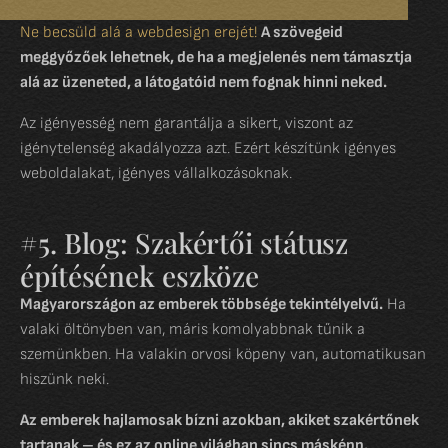
Ne becsüld alá a webdesign erejét!
A szövegeid
meggyőzőek lehetnek, de ha a megjelenés nem támasztja
alá az üzeneted, a látogatóid nem fognak hinni neked.
Az igényesség nem garantálja a sikert, viszont az
igénytelenség akadályozza azt. Ezért készítünk igényes
weboldalakat, igényes vállalkozásoknak.
#5. Blog: Szakértői státusz
építésének eszköze
Magyarországon az emberek többsége tekintélyelvű.
Ha
valaki öltönyben van, máris komolyabbnak tűnik a
szemünkben. Ha valakin orvosi köpeny van, automatikusan
hiszünk neki.
Az emberek hajlamosak bízni azokban, akiket szakértőnek
tartanak – és ez az online világban sincs másképp.