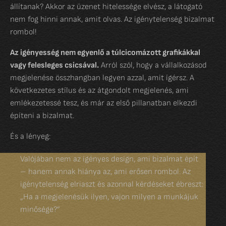
állítanak? Akkor az üzenet hitelessége elvész, a látogató
nem fog hinni annak, amit olvas. Az igénytelenség bizalmat
rombol!
Az igényesség nem egyenlő a túlcicomázott grafikákkal
vagy felesleges csicsával.
Arról szól, hogy a vállalkozásod
megjelenése összhangban legyen azzal, amit ígérsz. A
következetes stílus és az átgondolt megjelenés, ami
emlékezetessé tesz, és már az első pillanatban elkezdi
építeni a bizalmat.
És a lényeg:
Valójában nem az igényes design, ami bizalmat épít
– hanem annak hiánya az, ami erősen rombol. Az
igénytelenség elriaszt és azonnal kérdéseket ébreszt:
„Ha a megjelenésük ilyen, vajon milyen a munkájuk
minősége?”