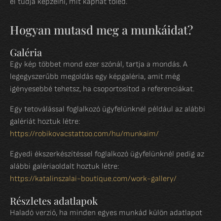
el tudja képzelni, mit kaphat tőled.
Hogyan mutasd meg a munkáidat?
Galéria
Egy kép többet mond ezer szónál, tartja a mondás. A
legegyszerűbb megoldás egy képgaléria, amit még
igényesebbé tehetsz, ha csoportosítod a referenciákat.
Egy tetoválással foglalkozó ügyfelünknél például az alábbi
galériát hoztuk létre:
https://robikovacstattoo.com/hu/munkaim/
Egyedi ékszerkészítéssel foglalkozó ügyfelünknél pedig az
alábbi galériaoldalt hoztuk létre:
https://katalinszalai-boutique.com/work-gallery/
Részletes adatlapok
Haladó verzió, ha minden egyes munkád külön adatlapot