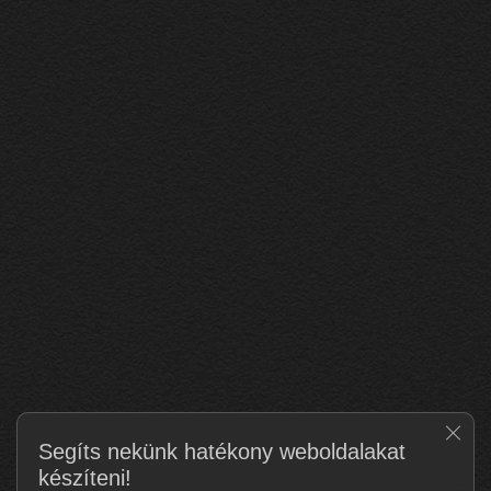
Clos
Segíts nekünk hatékony weboldalakat
készíteni!