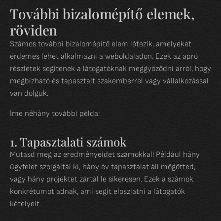
További bizalomépítő elemek,
röviden
Számos további bizalomépítő elem létezik, amelyeket
érdemes lehet alkalmazni a weboldaladon. Ezek az apró
részletek segítenek a látogatóknak meggyőződni arról, hogy
megbízható és tapasztalt szakemberrel vagy vállalkozással
van dolguk.
Íme néhány további példa:
1. Tapasztalati számok
Mutasd meg az eredményeidet számokkal! Például hány
ügyfelet szolgáltál ki, hány év tapasztalat áll mögötted,
vagy hány projektet zártál le sikeresen. Ezek a számok
konkrétumot adnak, ami segít eloszlatni a látogatók
kételyeit.