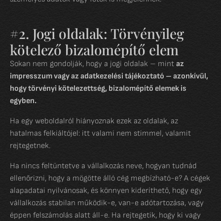
#2. Jogi oldalak: Törvényileg
kötelező bizalomépítő elem
Sokan nem gondolják, hogy a jogi oldalak – mint
az
impresszum vagy az adatkezelési tájékoztató – azonkívül,
hogy törvényi kötelezettség, bizalomépítő elemek is
egyben.
Ha egy weboldalról hiányoznak ezek az oldalak, az
hatalmas felkiáltójel: itt valami nem stimmel, valamit
rejtegetnek.
Ha nincs feltüntetve a vállalkozás neve, hogyan tudnád
ellenőrizni, hogy a mögötte álló cég megbízható-e? A cégek
alapadatai nyilvánosak, és könnyen kideríthető, hogy egy
vállalkozás stabilan működik-e, van-e adótartozása, vagy
éppen felszámolás alatt áll-e. Ha rejtegetik, hogy ki vagy