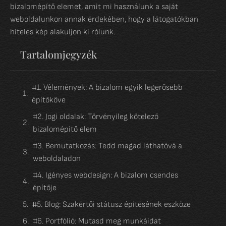
bizalomépítő elemet, amit mi használunk a saját
weboldalunkon annak érdekében, hogy a látogatókban
hiteles kép alakuljon ki rólunk.
Tartalomjegyzék
#1. Vélemények: A bizalom egyik legerősebb
építőköve
#2. Jogi oldalak: Törvényileg kötelező
bizalomépítő elem
#3. Bemutatkozás: Tedd magad láthatóvá a
weboldaladon
#4. Igényes webdesign: A bizalom csendes
építője
#5. Blog: Szakértői státusz építésének eszköze
#6. Portfólió: Mutasd meg munkáidat