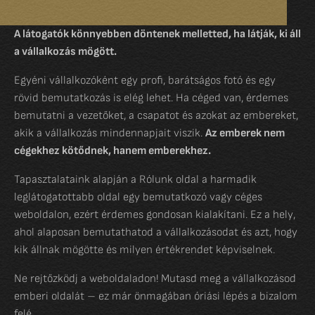
A látogatók könnyebben döntenek melletted, ha látják, ki áll
a vállalkozás mögött.
Egyéni vállalkozóként egy profi, barátságos fotó és egy
rövid bemutatkozás is elég lehet. Ha céged van, érdemes
bemutatni a vezetőket, a csapatot és azokat az embereket,
akik a vállalkozás mindennapjait viszik.
Az emberek nem
cégekhez kötődnek, hanem emberekhez.
Tapasztalataink alapján a Rólunk oldal a harmadik
leglátogatottabb oldal egy bemutatkozó vagy céges
weboldalon, ezért érdemes gondosan kialakítani. Ez a hely,
ahol alaposan bemutathatod a vállalkozásodat és azt, hogy
kik állnak mögötte és milyen értékrendet képviselnek.
Ne rejtőzködj a weboldaladon! Mutasd meg a vállalkozásod
emberi oldalát – ez már önmagában óriási lépés a bizalom
felé.