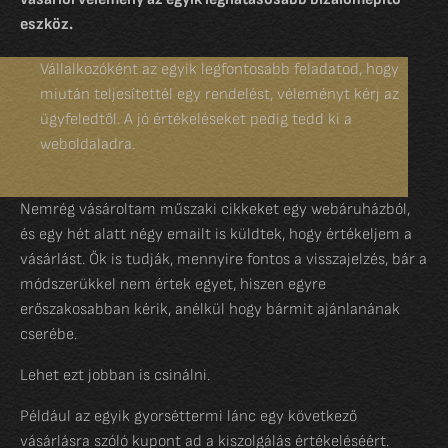
eszköz.
Vállalkozóként az egyik legfontosabb feladatod, hogy
miután teljesítettél egy rendelést, véleményt kérj az
ügyfeledtől. A jó értékeléseket pedig tedd ki a
weboldaladra.
Nemrég vásároltam műszaki cikkeket egy webáruházból,
és egy hét alatt négy emailt is küldtek, hogy értékeljem a
vásárlást. Ők is tudják, mennyire fontos a visszajelzés, bár a
módszerükkel nem értek egyet, hiszen egyre
erőszakosabban kérik, anélkül hogy bármit ajánlanának
cserébe.
Lehet ezt jobban is csinálni.
Például az egyik gyorséttermi lánc egy következő
vásárlásra szóló kupont ad a kiszolgálás értékeléséért.