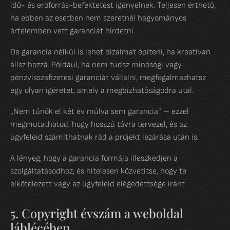
idő- és erőforrás-befektetést igényelnek. Teljesen érthető,
ha ebben az esetben nem szeretnél hagyományos
értelemben vett garanciát hirdetni.
De garancia nélkül is lehet bizalmat építeni, ha kreatívan
állsz hozzá. Például, ha nem tudsz minőségi vagy
pénzvisszafizetési garanciát vállalni, megfogalmazhatsz
egy olyan ígéretet, amely a megbízhatóságodra utal.
„Nem tűnök el két év múlva sem garancia” – ezzel
megmutathatod, hogy hosszú távra tervezel, és az
ügyfeleid számíthatnak rád a projekt lezárása után is.
A lényeg, hogy a garancia formája illeszkedjen a
szolgáltatásodhoz, és hitelesen közvetítse, hogy te
elkötelezett vagy az ügyfeleid elégedettsége iránt
5. Copyright évszám a weboldal
láblécében