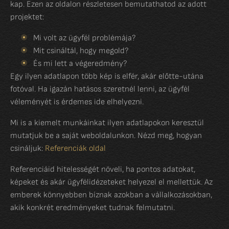
kap. Ezen az oldalon részletesen bemutathatod az adott
projektet:
Mi volt az ügyfél problémája?
Mit csináltál, hogy megold?
És mi lett a végeredmény?
Egy ilyen adatlapon több kép is elfér, akár előtte-utána
fotóval. Ha igazán hatásos szeretnél lenni, az ügyfél
véleményét is érdemes ide elhelyezni.
Mi is a kiemelt munkáinkat ilyen adatlapokon keresztül
mutatjuk be a saját weboldalunkon. Nézd meg, hogyan
csináljuk:
Referenciák oldal
Referenciáid hitelességét növeli, ha pontos adatokat,
képeket és akár ügyfélidézeteket helyezel el mellettük. Az
emberek könnyebben bíznak azokban a vállalkozásokban,
akik konkrét eredményeket tudnak felmutatni.