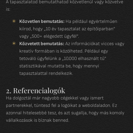
A tapasztalatod bemutathatod közvetlenül vagy közvetve
is:
Közvetlen bemutatás:
Ha például egyértelműen
kiírod, hogy „10 év tapasztalat az építőiparban”
vagy „500+ elégedett ügyfél”.
Közvetett bemutatás:
Az információkat vicces vagy
kreatív formában is közölheted. Például egy
tetováló ügyfelünk a „10.000 elhasznált tű”
statisztikával mutatta be, hogy mennyi
tapasztalattal rendelkezik.
2. Referencialogók
Ha dolgoztál már nagyobb cégekkel vagy ismert
partnerekkel, tüntesd fel a logóikat a weboldaladon. Ez
azonnal hitelesebbé tesz, és azt sugallja, hogy más komoly
vállalkozások is bíznak benned.