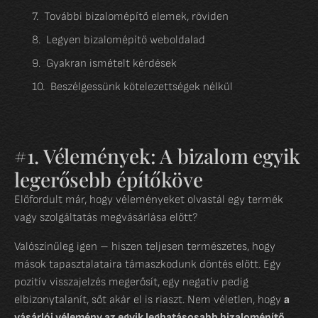
További bizalomépítő elemek, röviden
Legyen bizalomépítő weboldalad
Gyakran ismételt kérdések
Beszélgessünk kötelezettségek nélkül
#1. Vélemények: A bizalom egyik
legerősebb építőköve
Előfordult már, hogy véleményeket olvastál egy termék
vagy szolgáltatás megvásárlása előtt?
Valószínűleg igen – hiszen teljesen természetes, hogy
mások tapasztalataira támaszkodunk döntés előtt. Egy
pozitív visszajelzés megerősít, egy negatív pedig
elbizonytalanít, sőt akár el is riaszt. Nem véletlen, hogy
a
vásárlói vélemény az egyik leghatásosabb bizalomépítő