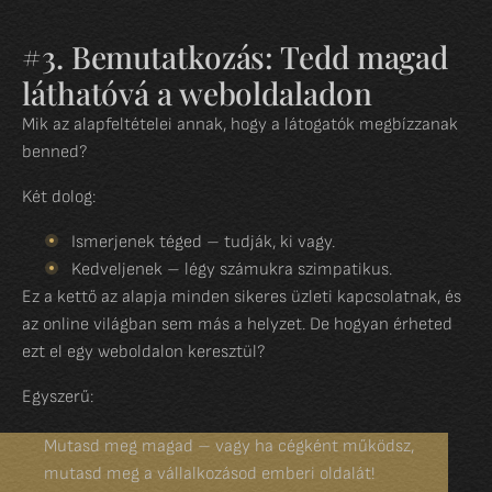
#3. Bemutatkozás: Tedd magad
láthatóvá a weboldaladon
Mik az alapfeltételei annak, hogy a látogatók megbízzanak
benned?
Két dolog:
Ismerjenek téged – tudják, ki vagy.
Kedveljenek – légy számukra szimpatikus.
Ez a kettő az alapja minden sikeres üzleti kapcsolatnak, és
az online világban sem más a helyzet. De hogyan érheted
ezt el egy weboldalon keresztül?
Egyszerű:
Mutasd meg magad – vagy ha cégként működsz,
mutasd meg a vállalkozásod emberi oldalát!