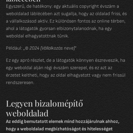
Egyszerű, de hatékony: egy aktuális copyright évszám a
weboldalad láblécében azt sugallja, hogy az oldalad friss, és
a vállalkozásod aktív. Ez különösen fontos az online térben,
ahol a látogatók gyorsan elbizonytalanodnak, ha egy
weboldal elhagyatottnak tűnik.
Például: „
© 2024 [Vállalkozás neve]
”
Ez egy apró részlet, de a látogatók könnyen észreveszik, ha
egy weboldal alján régi évszám szerepel, és ez azt az
érzetet keltheti, hogy az oldal elhagyatott vagy nem frissül
rendszeresen.
Legyen bizalomépítő
weboldalad
Az eddig bemutatott elemek mind hozzájárulnak ahhoz,
hogy a weboldalad megbízhatóságot és hitelességet