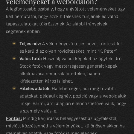
véleményeket a weboldalon?
A legfontosabb szabály, hogy a gyűjtött véleményeket úgy
kell bemutatni, hogy azok hitelesnek tünjenek és valódi
tapasztalatokat tükrözzenek. Az alábbi irányelvek
segítenek ebben:
Teljes név:
A véleményező teljes nevét tüntesd fel
és kerüld az olyan rövidítéseket, mint “K. Péter”
Valós fotó:
Használj valódi képeket az ügyfeleidről.
Stock fotók vagy mesterségesen generált képek
alkalmazása nemcsak hiteltelen, hanem
kifejezetten káros is lehet.
Hiteles adatok:
Ha lehetséges, adj meg további
adatokat, például cégnév, pozíció vagy a weboldaluk
linkje. Bármi, ami alapján ellenőrizhetővé válik, hogy
a személy valós-e.
Fontos:
Mindig kérj írásos beleegyezést az ügyfelektől,
mielőtt közzétennéd a véleményüket, különösen akkor, ha
személyes adatok vagy fotók is megjelennek.