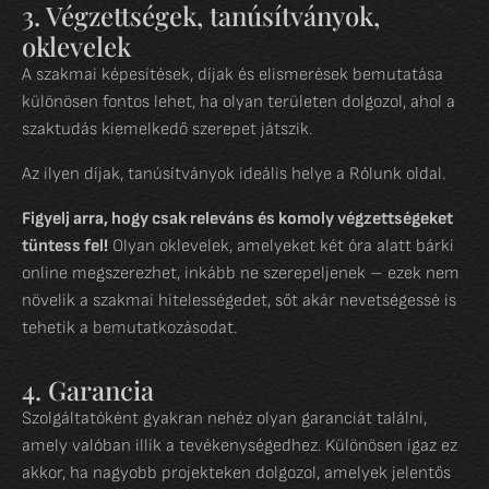
3. Végzettségek, tanúsítványok,
oklevelek
A szakmai képesítések, díjak és elismerések bemutatása
különösen fontos lehet, ha olyan területen dolgozol, ahol a
szaktudás kiemelkedő szerepet játszik.
Az ilyen díjak, tanúsítványok ideális helye a Rólunk oldal.
Figyelj arra, hogy csak releváns és komoly végzettségeket
tüntess fel!
Olyan oklevelek, amelyeket két óra alatt bárki
online megszerezhet, inkább ne szerepeljenek – ezek nem
növelik a szakmai hitelességedet, sőt akár nevetségessé is
tehetik a bemutatkozásodat.
4. Garancia
Szolgáltatóként gyakran nehéz olyan garanciát találni,
amely valóban illik a tevékenységedhez. Különösen igaz ez
akkor, ha nagyobb projekteken dolgozol, amelyek jelentős