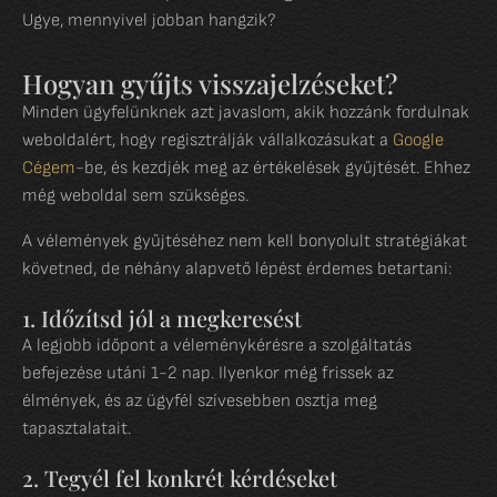
Ugye, mennyivel jobban hangzik?
Hogyan gyűjts visszajelzéseket?
Minden ügyfelünknek azt javaslom, akik hozzánk fordulnak
weboldalért, hogy regisztrálják vállalkozásukat a
Google
Cégem
-be, és kezdjék meg az értékelések gyűjtését. Ehhez
még weboldal sem szükséges.
A vélemények gyűjtéséhez nem kell bonyolult stratégiákat
követned, de néhány alapvető lépést érdemes betartani:
1. Időzítsd jól a megkeresést
A legjobb időpont a véleménykérésre a szolgáltatás
befejezése utáni 1-2 nap. Ilyenkor még frissek az
élmények, és az ügyfél szívesebben osztja meg
tapasztalatait.
2. Tegyél fel konkrét kérdéseket