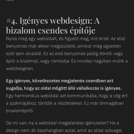
#4. Igényes webdesign: A
bizalom csendes építője
Nyiss meg egy weboldalt, és figyeld meg, mit érzel. Az első
benyomás már akkor megszületik, amikor még egyetlen
szót sem olvastál. Ez az első benyomás pedig döntő: vagy
építi a bizalmat, vagy rombolja. És mindez nagyban múlik a
webdesignon.
Egy igényes, következetes megjelenés csendben azt
sugallja, hogy az oldal mögött álló vállalkozás is igényes.
Egy harmonikus weboldal azt kommunikálja, hogy a cég ért
a szakmájához, törődik a részletekkel. Ez már önmagában
bizalomépítő.
De mi van, ha a weboldal megjelenése igénytelen? Ha a
design nem áll összhangban azzal, amit az oldal szövegei