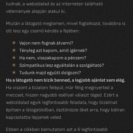
tudnak, a weboldalad és az interneten található
vélemények alapján alakul ki.
Miután a látogató megismeri, mivel foglalkozol, továbbra is
ott lesz egy csomó kérdés a fejében:
Vajon nem fognak átverni?
Tényleg azt kapom, amit ígérnek?
Ha nem, visszakapom a pénzem?
Szimpatikus lesz egyáltalán a szolgáltató?
Tudunk majd együtt dolgozni?
Ha a látogató nem bízik benned, a legjobb ajánlat sem elég.
Ha viszont a bizalom felépül, már félig megnyerted a
meccset, hiszen nagyobb eséllyel választ téged. Ezért a
weboldalad egyik legfontosabb feladata, hogy bizalmat
építsen a látogatóidban, ösztönözze őket arra, hogy bátran
kapcsolatba lépjenek veled.
Ebben a cikkben bemutatom azt a 6 legfontosabb