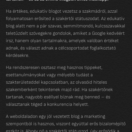
Ha értékes, edukatív blogot vezetsz a szakmádról, azzal
folyamatosan erősíted a szakértői státuszodat. Az edukatív
blog alatt nem a pár szavas, semmitmondó, kulcsszavakkal
teletűzdelt szövegekre gondolok, amiket a Google kedvéért
írsz, hanem olyan tartalmakra, amelyek valóban értéket
adnak, és választ adnak a célcsoportodat foglalkoztató
kérdésekre.
Ha rendszeresen osztasz meg hasznos tippeket,
esettanulmányokat vagy mélyebb tudást a
szakterületeddel kapcsolatban, az olvasóid hiteles
szakemberként tekintenek majd rád. Ha szakértőnek
tartanak, nagyobb eséllyel bíznak meg benned – és
választanak téged a konkurencia helyett.
A weboldaladon egy jól vezetett blog a marketing
szempontból is hasznos, viszont egyúttal erős bizalomépítő
eszköz is. Ahogy nő a szakértői státuszod, úgy erősödik a