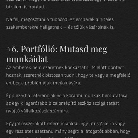
bizalom is irántad.
Ne félj megosztani a tudásod! Az emberek a hiteles
szakemberekre hallgatnak – és tőlük vásárolnak is.
#6. Portfólió: Mutasd meg
munkáidat
Az emberek nem szeretnek kockáztatni. Mielőtt döntést
hoznak, szeretnék biztosan tudni, hogy te vagy a megfelelő
ember a problémájuk megoldására.
Épp ezért a referenciák és a korábbi munkák bemutatása
az egyik legerősebb bizalomépítő eszköz szolgáltatást
nyújtó vállalkozások számára.
Egy jól összerakott referenciaoldal, egy ütős galéria vagy
egy részletes esettanulmány segíti a látogatót abban, hogy