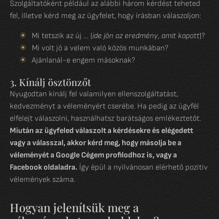
Szolgáltatóként például az alábbi három kérdést teheted
fel, illetve kérd meg az ügyfelet, hogy írásban válaszoljon:
Mi tetszik az új … (
ide jön az eredmény, amit kapott
)?
Mi volt jó a velem való közös munkában?
Ajánlanál-e engem másoknak?
3. Kínálj ösztönzőt
Nyugodtan kínálj fel valamilyen ellenszolgáltatást,
kedvezményt a véleményért cserébe. Ha pedig az ügyfél
elfelejt válaszolni, használhatsz barátságos emlékeztetőt.
Miután az ügyfeled válaszolt a kérdésekre és elégedett
vagy a válasszal, akkor kérd meg, hogy másolja be a
véleményét a Google Cégem profilodhoz is, vagy a
Facebook oldaladra.
Így épül a nyilvánosan elérhető pozitív
vélemények száma.
Hogyan jelenítsük meg a