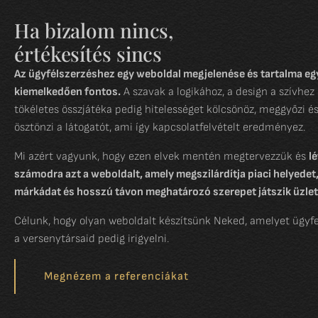
Ha bizalom nincs,
értékesítés sincs
Az ügyfélszerzéshez egy weboldal megjelenése és tartalma eg
kiemelkedően fontos.
A szavak a logikához, a design a szívhez 
tökéletes összjátéka pedig hitelességet kölcsönöz, meggyőzi é
ösztönzi a látogatót, ami így kapcsolatfelvételt eredményez.
Mi azért vagyunk, hogy ezen elvek mentén megtervezzük és
l
számodra azt a weboldalt, amely megszilárdítja piaci helyedet,
márkádat és hosszú távon meghatározó szerepet játszik üzleti
Célunk, hogy olyan weboldalt készítsünk Neked, amelyet ügyfe
a versenytársaid pedig irigyelni.
Megnézem a referenciákat